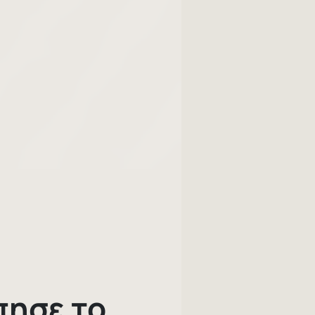
πησε το