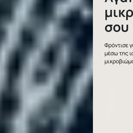
μικ
σου
Φρόντισε γ
μέσω της ι
μικροβιώμ