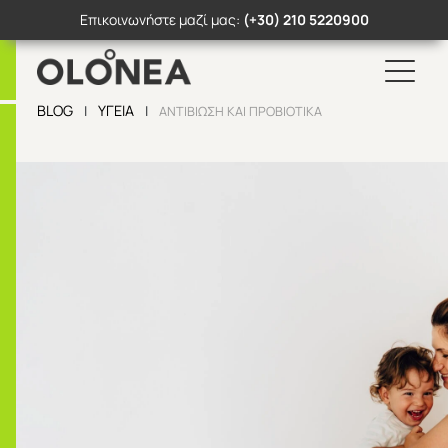
Επικοινωνήστε μαζί μας:
(+30) 210 5220900
Search Button
Search
for:
BLOG
ΥΓΕΊΑ
|
|
ΑΝΤΙΒΊΩΣΗ ΚΑΙ ΠΡΟΒΙΟΤΙΚΆ
Skip
to
content