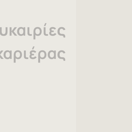
υκαιρίες
καριέρας