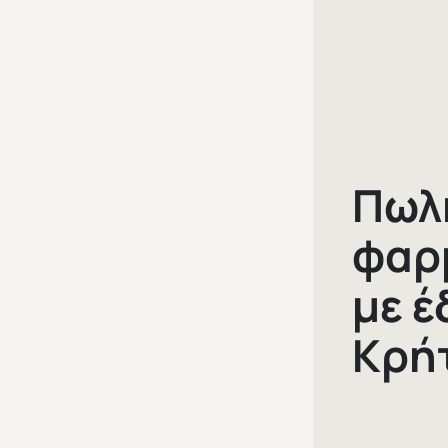
Πωλ
φαρ
με έ
Κρή