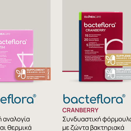
eflora
bacteflora
®
®
CRANBERRY
 αναλογία
Συνδυαστική φόρμουλ
αι θερμικά
με ζώντα βακτηριακά