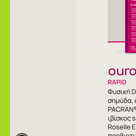
our
RAPID
Φυσική 
σημύδα, 
PACRAN®
ιβίσκος s
Roselle E
προβιοτι