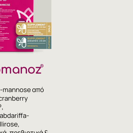
omanoz
®
D-mannose από
cranberry
,
abdariffa-
llirose,
κά, πρεβιοτικά &