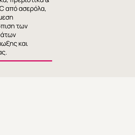
 C από ασερόλα,
άμεση
πιση των
μάτων
μωξης και
ας.