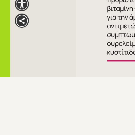
βιταμίνη
για την 
αντιμετώ
συμπτω
ουρολοί
κυστίτιδ