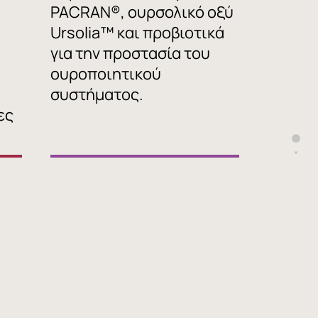
PACRAN®, ουρσολικό οξύ
Ursolia™ και προβιοτικά
για την προστασία του
ουροποιητικού
α
συστήματος.
ες
Sec
Sec