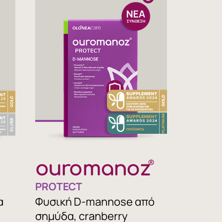
ouromanoz
®
PROTECT
α
Φυσική D-mannose από
σημύδα, cranberry