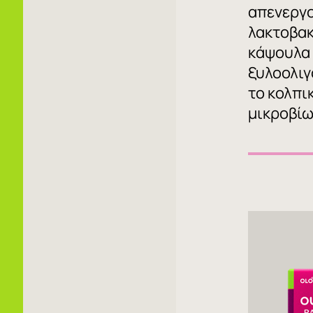
απενεργ
λακτοβακ
κάψουλα
ξυλοολιγ
το κολπι
μικροβί