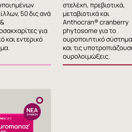
οποιημένων
στελέχη, πρεβιοτικά,
ίλλων, 50 δις ανά
μεταβιοτικά και
 &
Anthocran® cranberry
οσακχαρίτες για
phytosome για το
κό και εντερικό
ουροποιητικό σύστημ
ωμα.
και τις υποτροπιάζουσ
ουρολοιμώξεις.