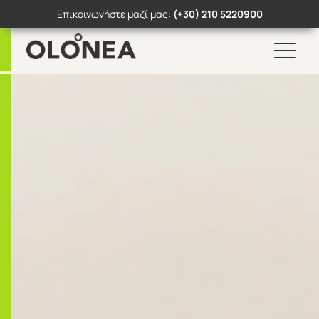
Επικοινωνήστε μαζί μας:
(+30) 210 5220900
Skip
to
content
Search Button
Search
for: