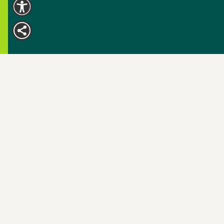
Προϊόντα
bactefiber®
Ανακαλύψτε τη σειρά φυτικών
ινών bactefiber® για ενήλικες &
παιδιά. Πλούσιες σε
υδατοδιαλυτές φυτικές ίνες
100% βιολογικής προέλευσης,
δρουν ως φυσικό πρεβιοτικό,
βελτιώνοντας την ανάπτυξη των