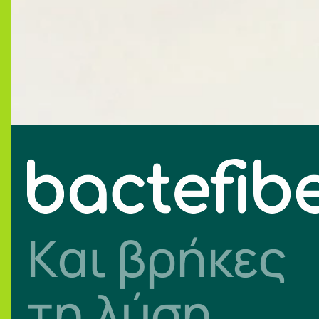
Kαι βρήκες
τη λύση