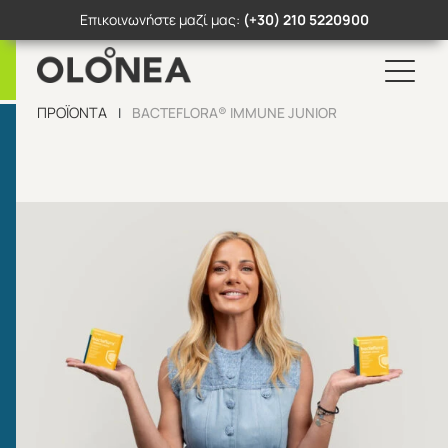
Επικοινωνήστε μαζί μας:
(+30) 210 5220900
Skip
ΠΡΟΪΌΝΤΑ
BACTEFLORA® IMMUNE JUNIOR
|
to
content