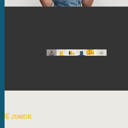
Search Button
Search
for:
bacteflora® IMMUNE junior