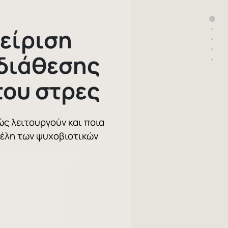
Sec
είριση
Sec
Sec
Sec
 διάθεσης
Sec
του στρες
ς λειτουργούν και ποια
φέλη των ψυχοβιοτικών