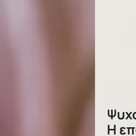
Ψυχ
H ε