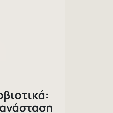
οβιοτικά:
πανάσταση