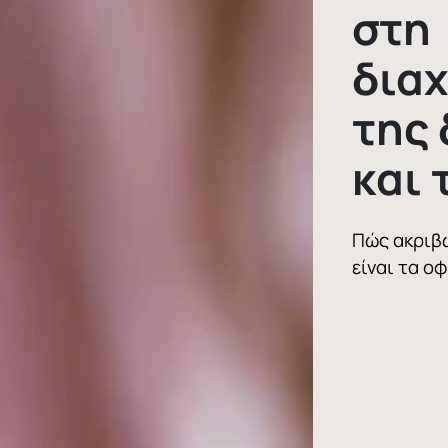
στη
διαχ
της
και 
Πώς ακριβώ
είναι τα ο