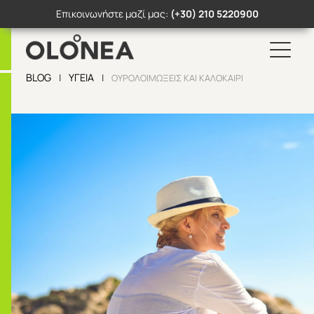
Επικοινωνήστε μαζί μας:
(+30) 210 5220900
Search Button
Search
for:
BLOG
ΥΓΕΊΑ
|
|
ΟΥΡΟΛΟΙΜΏΞΕΙΣ ΚΑΙ ΚΑΛΟΚΑΊΡΙ
Skip
to
content