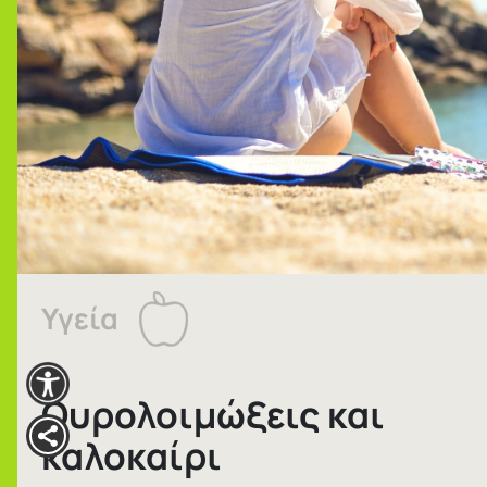
Υγεία
Ουρολοιμώξεις και
καλοκαίρι